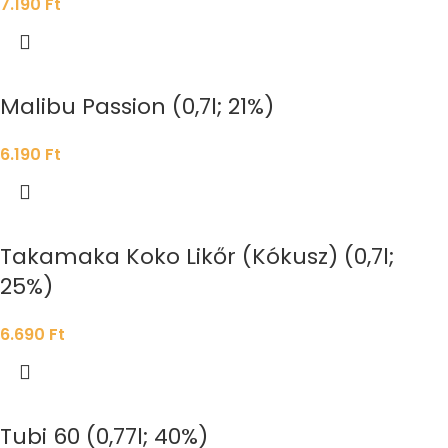
7.190
Ft
Malibu Passion (0,7l; 21%)
6.190
Ft
Takamaka Koko Likőr (Kókusz) (0,7l;
25%)
6.690
Ft
Tubi 60 (0,77l; 40%)