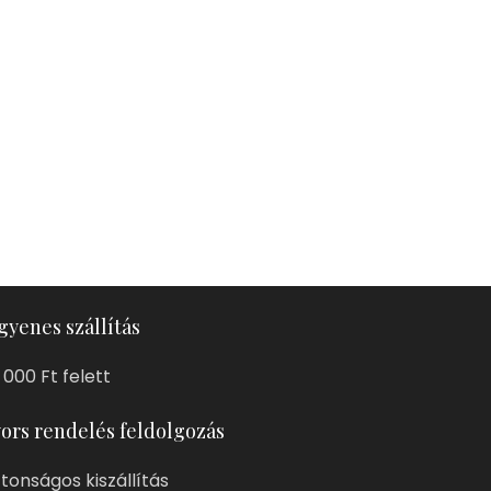
gyenes szállítás
 000 Ft felett
ors rendelés feldolgozás
ztonságos kiszállítás