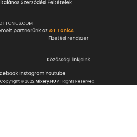
ltalános Szerződési Feltételek
DTTONICS.COM
emelt partnerünk az
&T Tonics
Fizetési rendszer
Közösségi linkjeink
cebook
Instagram
Youtube
Copyright © 2022
Mixery.HU
All Rights Reserved.
ELMÚLTÁL MÁR 18 ÉVES?
A Mixery.hu elkötelezett híve és támogatója a
felelősségteljes, kulturált italfogyasztásnak.
Alkoholtartalmú italokat kizárólag 18 életévüket
betöltött vásárlóinknak tudunk értékesíteni!
Elmúltam 18 éves
Nem vagyok még 18 éves