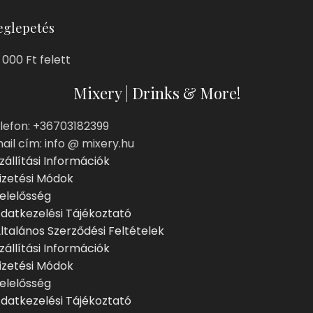
glepetés
 000 Ft felett
Mixery | Drinks & More!
lefon: +36703182399
ail cím: info @ mixery.hu
zállítási Információk
izetési Módok
elelősség
datkezelési Tájékoztató
ltalános Szerződési Feltételek
zállítási Információk
izetési Módok
elelősség
datkezelési Tájékoztató