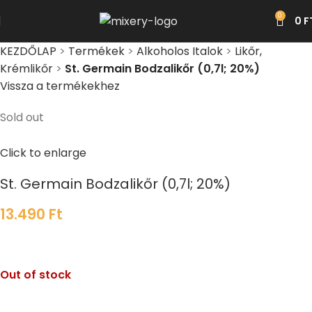
0
0
F
KEZDŐLAP
>
Termékek
>
Alkoholos Italok
>
Likőr,
Krémlikőr
>
St. Germain Bodzalikőr (0,7l; 20%)
Vissza a termékekhez
Sold out
Click to enlarge
St. Germain Bodzalikőr (0,7l; 20%)
13.490
Ft
Out of stock