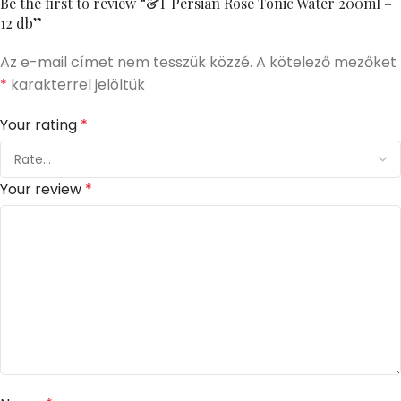
Be the first to review “&T Persian Rose Tonic Water 200ml –
12 db”
Az e-mail címet nem tesszük közzé.
A kötelező mezőket
*
karakterrel jelöltük
Your rating
*
Your review
*