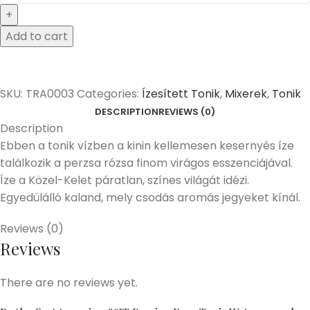
Add to cart
SKU:
TRA0003
Categories:
Ízesített Tonik
,
Mixerek
,
Tonik
DESCRIPTION
REVIEWS (0)
Description
Ebben a tonik vízben a kinin kellemesen kesernyés íze
találkozik a perzsa rózsa finom virágos esszenciájával.
Íze a Közel-Kelet páratlan, színes világát idézi.
Egyedülálló kaland, mely csodás aromás jegyeket kínál.
Reviews (0)
Reviews
There are no reviews yet.