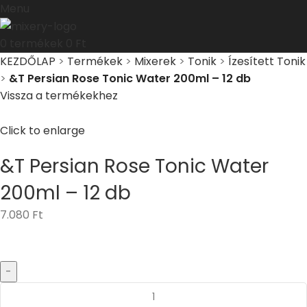
Menu
0
termékek
0
Ft
KEZDŐLAP
>
Termékek
>
Mixerek
>
Tonik
>
Ízesített Tonik
>
&T Persian Rose Tonic Water 200ml – 12 db
Vissza a termékekhez
Click to enlarge
&T Persian Rose Tonic Water
200ml – 12 db
7.080
Ft