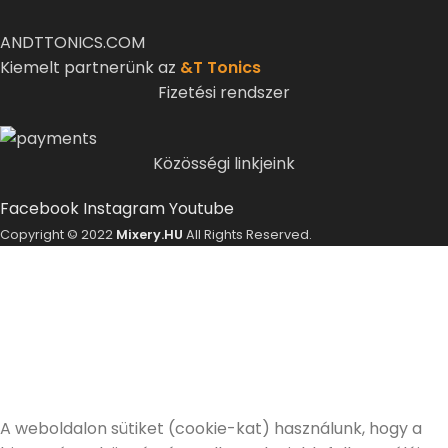
ANDTTONICS.COM
Kiemelt partnerünk az
&T Tonics
Fizetési rendszer
Közösségi linkjeink
Facebook
Instagram
Youtube
Copyright © 2022
Mixery.HU
All Rights Reserved.
ELMÚLTÁL MÁR 18 ÉVES?
A Mixery.hu elkötelezett híve és támogatója a
felelősségteljes, kulturált italfogyasztásnak.
Alkoholtartalmú italokat kizárólag 18 életévüket
betöltött vásárlóinknak tudunk értékesíteni!
Elmúltam 18 éves
Nem vagyok még 18 éves
A weboldalon sütiket (cookie-kat) használunk, hogy a