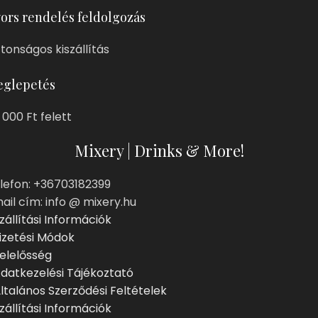
ors rendelés feldolgozás
ztonságos kiszállítás
glepetés
 000 Ft felett
Mixery | Drinks & More!
lefon: +36703182399
ail cím: info @ mixery.hu
zállítási Információk
izetési Módok
elelősség
datkezelési Tájékoztató
ltalános Szerződési Feltételek
zállítási Információk