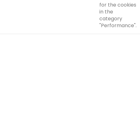
for the cookies
in the
category
"Performance".
The cookie is
set by the
GDPR Cookie
Consent plugin
and is used to
store whether
viewed_cookie_policy
11 months
or not user has
consented to
the use of
cookies. It
does not store
any personal
data.