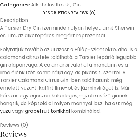
Categories:
Alkoholos Italok
,
Gin
DESCRIPTION
REVIEWS (0)
Description
A Tarsier Dry Gin ízei minden olyan helyet, amit Sherwin
és Tim, az alkotópáros megjárt reprezentál.
Folytatjuk tovább az utazást a Fülöp-szigetekre, ahol is a
calamansi citrusféle található, a Tarsier lepárló legújabb
gin alapanyaga. A calamansi valahol a mandarin és a
lime élénk ízét kombinálja egy kis pikáns fűszerrel. A
Tarsier Calamansi Citrus Gin-ben találhatunk még
emelett yuzu-t, kaffirt lime-ot és jázminvirágot is. Már
leírva is egy egészen különleges, egzotikus ízű ginnek
hangzik, de képzeld el milyen mennyei lesz, ha ezt még
yuzu
vagy
grapefruit tonikkal
kombinálod.
Reviews (0)
Reviews