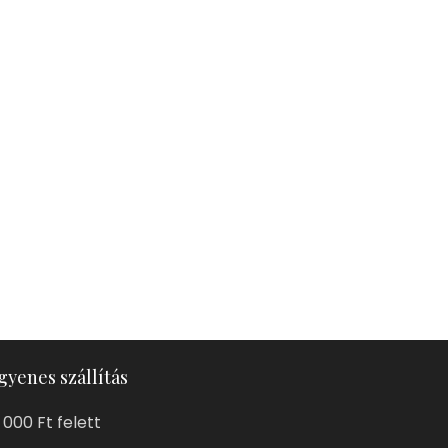
gyenes szállítás
 000 Ft felett