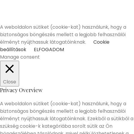
Alkoholtartalmú italokat kizárólag 18 életévüket
betöltött vásárlóinknak tudunk értékesíteni!
Elmúltam 18 éves
Nem vagyok még 18 éves
A weboldalon sütiket (cookie-kat) használunk, hogy a
biztonságos böngészés mellett a legjobb felhasználói
élményt nyújthassuk látogatóinknak.
Cookie
beállítások
ELFOGADOM
Manage consent
Close
Privacy Overview
A weboldalon sütiket (cookie-kat) használunk, hogy a
biztonságos böngészés mellett a legjobb felhasználói
élményt nyújthassuk látogatóinknak. Ezekből a sütikből a
szükség cookie-k kategóriába sorolt sütik az Ön
böngészőjében tárolódnak, mivel nélkülözhetetlenek a