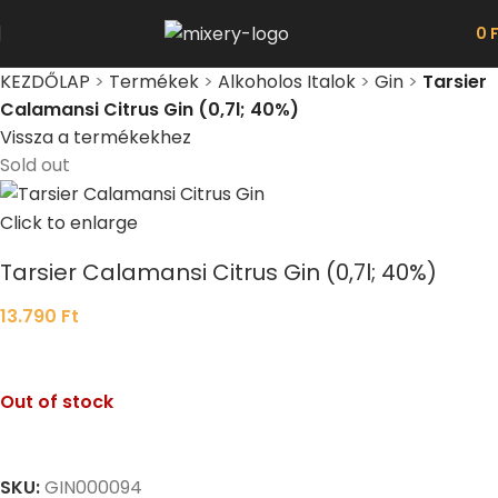
0
KEZDŐLAP
>
Termékek
>
Alkoholos Italok
>
Gin
>
Tarsier
Calamansi Citrus Gin (0,7l; 40%)
Vissza a termékekhez
Sold out
Click to enlarge
Tarsier Calamansi Citrus Gin (0,7l; 40%)
13.790
Ft
Out of stock
SKU:
GIN000094