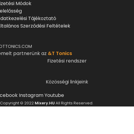
izetési Módok
elelősség
datkezelési Tájékoztató
ltalános Szerződési Feltételek
DTTONICS.COM
emelt partnerünk az
&T Tonics
Fizetési rendszer
Közösségi linkjeink
cebook
Instagram
Youtube
Copyright © 2022
Mixery.HU
All Rights Reserved.
ELMÚLTÁL MÁR 18 ÉVES?
A Mixery.hu elkötelezett híve és támogatója a
felelősségteljes, kulturált italfogyasztásnak.