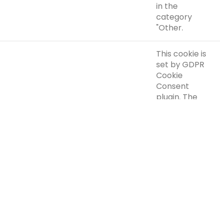
in the
category
"Other.
This cookie is
set by GDPR
Cookie
Consent
plugin. The
cookielawinfo-
cookie is used
checkbox-
11 months
to store the
performance
user consent
for the cookies
in the
category
"Performance".
The cookie is
set by the