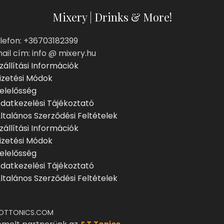
Mixery | Drinks & More!
lefon: +36703182399
ail cím: info @ mixery.hu
zállítási Információk
izetési Módok
elelősség
datkezelési Tájékoztató
ltalános Szerződési Feltételek
zállítási Információk
izetési Módok
elelősség
datkezelési Tájékoztató
ltalános Szerződési Feltételek
DTTONICS.COM