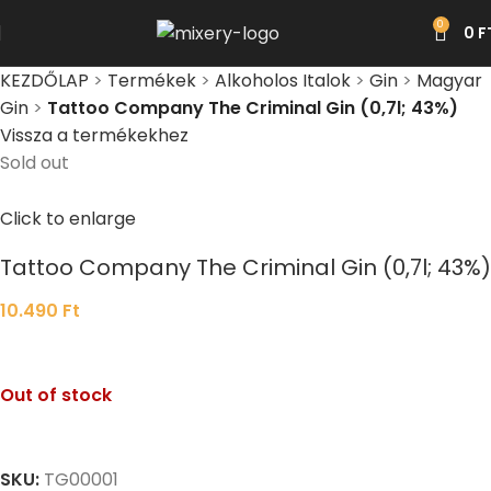
0
0
F
KEZDŐLAP
>
Termékek
>
Alkoholos Italok
>
Gin
>
Magyar
Gin
>
Tattoo Company The Criminal Gin (0,7l; 43%)
Vissza a termékekhez
Sold out
Click to enlarge
Tattoo Company The Criminal Gin (0,7l; 43%)
10.490
Ft
Out of stock
SKU:
TG00001