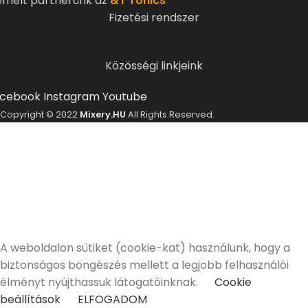
emelt partnerünk az
&T Tonics
Fizetési rendszer
Közösségi linkjeink
cebook
Instagram
Youtube
Copyright © 2022
Mixery.HU
All Rights Reserved.
ELMÚLTÁL MÁR 18 ÉVES?
A Mixery.hu elkötelezett híve és támogatója a
felelősségteljes, kulturált italfogyasztásnak.
Alkoholtartalmú italokat kizárólag 18 életévüket
betöltött vásárlóinknak tudunk értékesíteni!
Elmúltam 18 éves
Nem vagyok még 18 éves
A weboldalon sütiket (cookie-kat) használunk, hogy a
biztonságos böngészés mellett a legjobb felhasználói
élményt nyújthassuk látogatóinknak.
Cookie
beállítások
ELFOGADOM