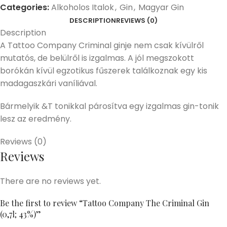
Categories:
Alkoholos Italok
,
Gin
,
Magyar Gin
DESCRIPTION
REVIEWS (0)
Description
A Tattoo Company Criminal ginje nem csak kívülről
mutatós, de belülről is izgalmas. A jól megszokott
borókán kívül egzotikus fűszerek találkoznak egy kis
madagaszkári vaníliával.
Bármelyik &T tonikkal párosítva egy izgalmas gin-tonik
lesz az eredmény.
Reviews (0)
Reviews
There are no reviews yet.
Be the first to review “Tattoo Company The Criminal Gin
(0,7l; 43%)”