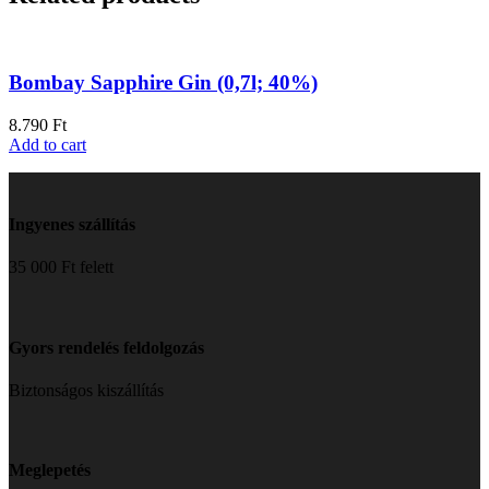
Bombay Sapphire Gin (0,7l; 40%)
8.790
Ft
Add to cart
Ingyenes szállítás
35 000 Ft felett
Gyors rendelés feldolgozás
Biztonságos kiszállítás
Meglepetés