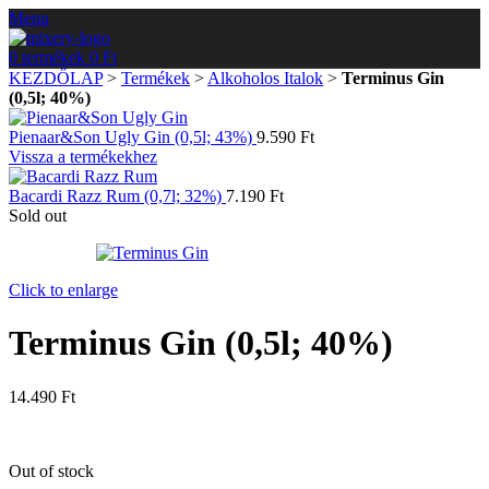
Menu
0
termékek
0
Ft
KEZDŐLAP
>
Termékek
>
Alkoholos Italok
>
Terminus Gin
(0,5l; 40%)
Pienaar&Son Ugly Gin (0,5l; 43%)
9.590
Ft
Vissza a termékekhez
Bacardi Razz Rum (0,7l; 32%)
7.190
Ft
Sold out
Click to enlarge
Terminus Gin (0,5l; 40%)
14.490
Ft
Out of stock