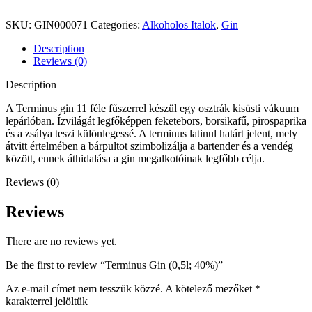
SKU:
GIN000071
Categories:
Alkoholos Italok
,
Gin
Description
Reviews (0)
Description
A Terminus gin 11 féle fűszerrel készül egy osztrák kisüsti vákuum
lepárlóban. Ízvilágát legfőképpen feketebors, borsikafű, pirospaprika
és a zsálya teszi különlegessé. A terminus latinul határt jelent, mely
átvitt értelmében a bárpultot szimbolizálja a bartender és a vendég
között, ennek áthidalása a gin megalkotóinak legfőbb célja.
Reviews (0)
Reviews
There are no reviews yet.
Be the first to review “Terminus Gin (0,5l; 40%)”
Az e-mail címet nem tesszük közzé.
A kötelező mezőket
*
karakterrel jelöltük