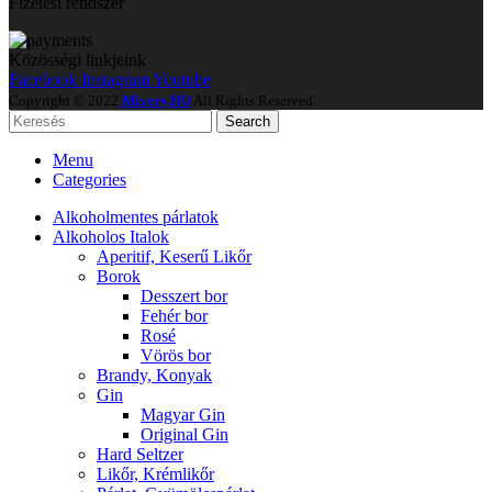
Fizetési rendszer
Közösségi linkjeink
Facebook
Instagram
Youtube
Copyright © 2022
Mixery.HU
All Rights Reserved.
Search
Menu
Categories
Alkoholmentes párlatok
Alkoholos Italok
Aperitif, Keserű Likőr
Borok
Desszert bor
Fehér bor
Rosé
Vörös bor
Brandy, Konyak
Gin
Magyar Gin
Original Gin
Hard Seltzer
Likőr, Krémlikőr