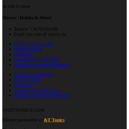
30 000 Ft felett
Mixery | Drinks & More!
Telefon: +36703182399
Email cím: info @ mixery.hu
Szállítási Információk
Fizetési Módok
Felelősség
Adatkezelési Tájékoztató
Általános Szerződési Feltételek
Szállítási Információk
Fizetési Módok
Felelősség
Adatkezelési Tájékoztató
Általános Szerződési Feltételek
ANDTTONICS.COM
Kiemelt partnerünk az
&T Tonics