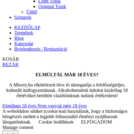
Light Tonik
Original Tonik
Üdítő
Szirupok
KEZDŐLAP
Termékek
Blog
Kapcsolat
Bejelentkezés / Regisztráció
KOSÁR
BEZÁR
ELMÚLTÁL MÁR 18 ÉVES?
A Mixery.hu elkötelezett híve és támogatója a felelősségteljes,
kulturált italfogyasztásnak. Alkoholtartalmú italokat kizárólag 18
életévüket betöltött vásárlóinknak tudunk értékesíteni!
Elmúltam 18 éves
Nem vagyok még 18 éves
A weboldalon sütiket (cookie-kat) használunk, hogy a biztonságos
böngészés mellett a legjobb felhasználói élményt nyújthassuk
látogatóinknak.
Cookie beállítások
ELFOGADOM
Manage consent