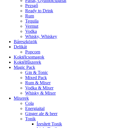
Párlat, Gyümölcspárlat
Pezsgő
Ready to Drink
Rum
Tequila
Vermut
Vodka
Whisky, Whiskey
Báreszközök
Delikát
Popcorn
Koktélcsomagok
Koktélfűszerek
Magic Pack
Gin & Tonic
Mixed Pack
Rum & Mixer
Vodka & Mixer
Whisky & Mixer
Mixerek
Cola
Energiaital
Ginger ale & beer
Tonik
Ízesített Tonik