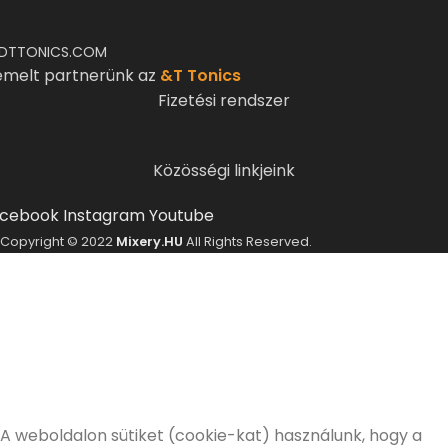
DTTONICS.COM
emelt partnerünk az
&T Tonics
Fizetési rendszer
Közösségi linkjeink
cebook
Instagram
Youtube
Copyright © 2022
Mixery.HU
All Rights Reserved.
ELMÚLTÁL MÁR 18 ÉVES?
A Mixery.hu elkötelezett híve és támogatója a
felelősségteljes, kulturált italfogyasztásnak.
Alkoholtartalmú italokat kizárólag 18 életévüket
betöltött vásárlóinknak tudunk értékesíteni!
Elmúltam 18 éves
Nem vagyok még 18 éves
A weboldalon sütiket (cookie-kat) használunk, hogy a