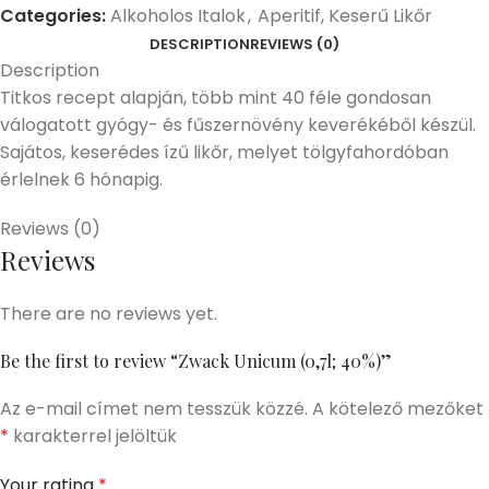
Categories:
Alkoholos Italok
,
Aperitif, Keserű Likőr
DESCRIPTION
REVIEWS (0)
Description
Titkos recept alapján,
több mint 40 féle gondosan
válogatott gyógy- és fűszernövény keverékéből készül.
Sajátos, keserédes ízű likőr, melyet tölgyfahordóban
érlelnek 6 hónapig.
Reviews (0)
Reviews
There are no reviews yet.
Be the first to review “Zwack Unicum (0,7l; 40%)”
Az e-mail címet nem tesszük közzé.
A kötelező mezőket
*
karakterrel jelöltük
Your rating
*