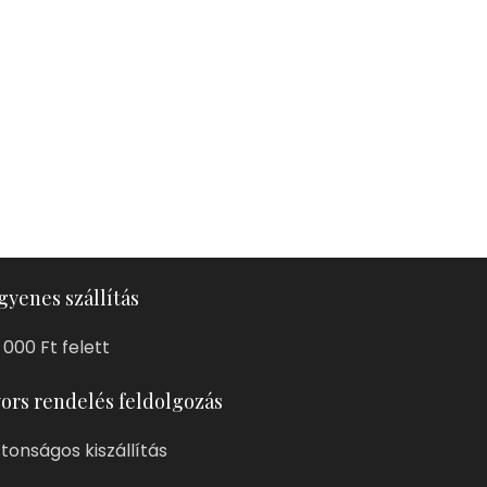
gyenes szállítás
 000 Ft felett
ors rendelés feldolgozás
ztonságos kiszállítás