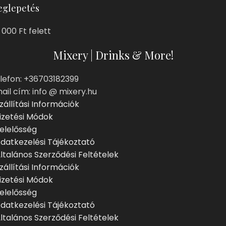
glepetés
 000 Ft felett
Mixery | Drinks & More!
lefon: +36703182399
ail cím: info @ mixery.hu
zállítási Információk
izetési Módok
elelősség
datkezelési Tájékoztató
ltalános Szerződési Feltételek
zállítási Információk
izetési Módok
elelősség
datkezelési Tájékoztató
ltalános Szerződési Feltételek