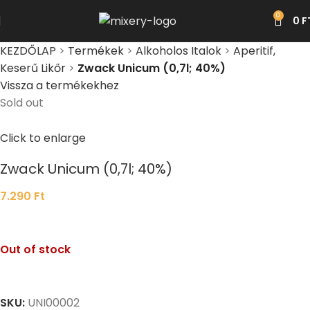
0
0
F
KEZDŐLAP
>
Termékek
>
Alkoholos Italok
>
Aperitif,
Keserű Likőr
>
Zwack Unicum (0,7l; 40%)
Vissza a termékekhez
Sold out
Click to enlarge
Zwack Unicum (0,7l; 40%)
7.290
Ft
Out of stock
SKU:
UNI00002