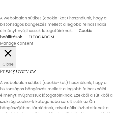
betöltött vásárlóinknak tudunk értékesíteni!
Elmúltam 18 éves
Nem vagyok még 18 éves
A weboldalon sütiket (cookie-kat) használunk, hogy a
biztonságos böngészés mellett a legjobb felhasználói
élményt nyújthassuk látogatóinknak.
Cookie
beállítások
ELFOGADOM
Manage consent
Close
Privacy Overview
A weboldalon sütiket (cookie-kat) használunk, hogy a
biztonságos böngészés mellett a legjobb felhasználói
élményt nyújthassuk látogatóinknak. Ezekből a sütikből a
szükség cookie-k kategóriába sorolt sütik az Ön
böngészőjében tárolódnak, mivel nélkülözhetetlenek a