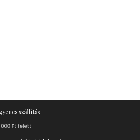
gyenes szállítás
 000 Ft felett