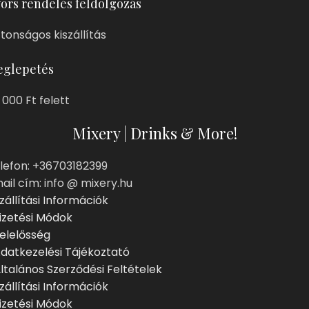
ors rendelés feldolgozás
ztonságos kiszállítás
glepetés
 000 Ft felett
Mixery | Drinks & More!
lefon: +36703182399
ail cím: info @ mixery.hu
zállítási Információk
izetési Módok
elelősség
datkezelési Tájékoztató
ltalános Szerződési Feltételek
zállítási Információk
izetési Módok