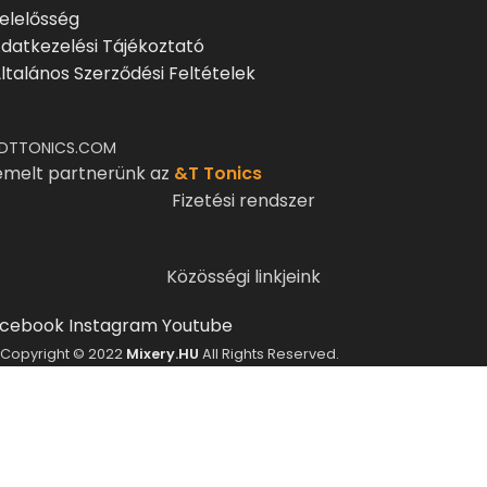
elelősség
datkezelési Tájékoztató
ltalános Szerződési Feltételek
DTTONICS.COM
emelt partnerünk az
&T Tonics
Fizetési rendszer
Közösségi linkjeink
cebook
Instagram
Youtube
Copyright © 2022
Mixery.HU
All Rights Reserved.
ELMÚLTÁL MÁR 18 ÉVES?
A Mixery.hu elkötelezett híve és támogatója a
felelősségteljes, kulturált italfogyasztásnak.
Alkoholtartalmú italokat kizárólag 18 életévüket