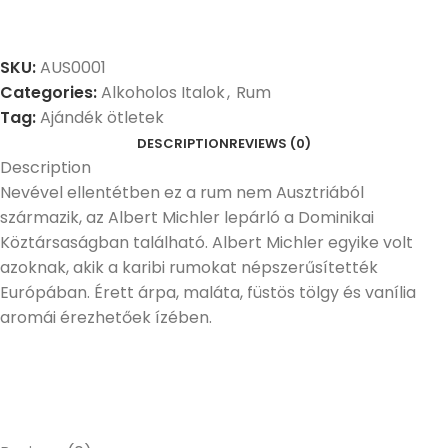
SKU:
AUS0001
Categories:
Alkoholos Italok
,
Rum
Tag:
Ajándék ötletek
DESCRIPTION
REVIEWS (0)
Description
Nevével ellentétben ez a rum nem Ausztriából
származik, az Albert Michler lepárló a Dominikai
Köztársaságban található. Albert Michler egyike volt
azoknak, akik a karibi rumokat népszerűsítették
Európában. Érett árpa, maláta, füstös tölgy és vanília
aromái érezhetőek ízében.