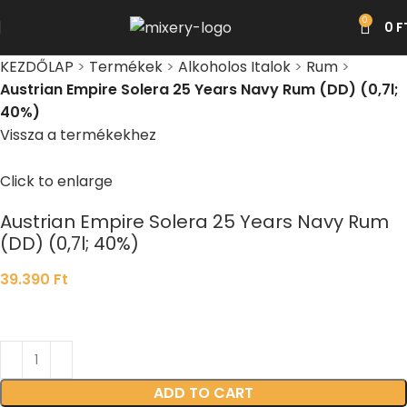
0
0
F
KEZDŐLAP
>
Termékek
>
Alkoholos Italok
>
Rum
>
Austrian Empire Solera 25 Years Navy Rum (DD) (0,7l;
40%)
Vissza a termékekhez
Click to enlarge
Austrian Empire Solera 25 Years Navy Rum
(DD) (0,7l; 40%)
39.390
Ft
ADD TO CART