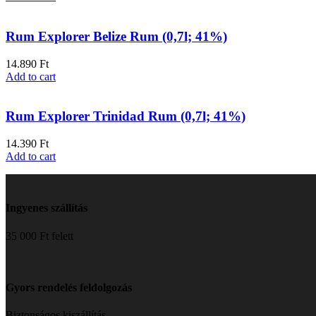
Rum Explorer Belize Rum (0,7l; 41%)
14.890
Ft
Add to cart
Rum Explorer Trinidad Rum (0,7l; 41%)
14.390
Ft
Add to cart
Ingyenes szállítás
35 000 Ft felett
Gyors rendelés feldolgozás
Biztonságos kiszállítás