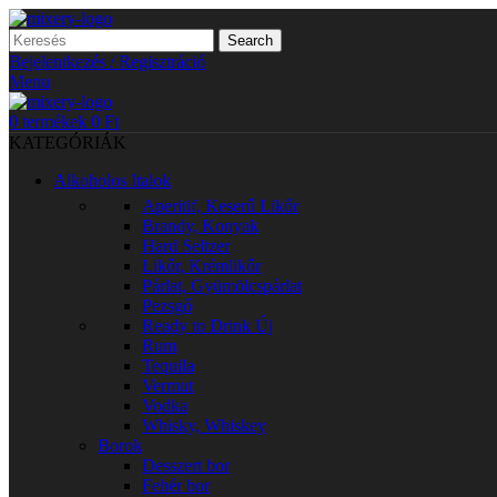
Search
Bejelentkezés / Regisztráció
Menu
0
termékek
0
Ft
KATEGÓRIÁK
Alkoholos Italok
Aperitif, Keserű Likőr
Brandy, Konyak
Hard Seltzer
Likőr, Krémlikőr
Párlat, Gyümölcspárlat
Pezsgő
Ready to Drink
Új
Rum
Tequila
Vermut
Vodka
Whisky, Whiskey
Borok
Desszert bor
Fehér bor