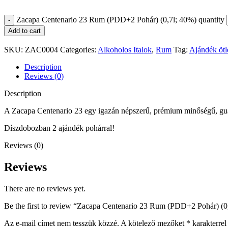
Zacapa Centenario 23 Rum (PDD+2 Pohár) (0,7l; 40%) quantity
Add to cart
SKU:
ZAC0004
Categories:
Alkoholos Italok
,
Rum
Tag:
Ajándék ötl
Description
Reviews (0)
Description
A Zacapa Centenario 23 egy igazán népszerű, prémium minőségű, guat
Díszdobozban 2 ajándék pohárral!
Reviews (0)
Reviews
There are no reviews yet.
Be the first to review “Zacapa Centenario 23 Rum (PDD+2 Pohár) (0
Az e-mail címet nem tesszük közzé.
A kötelező mezőket
*
karakterrel 