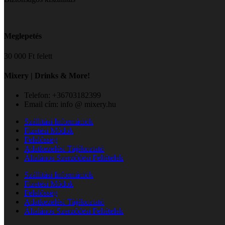
Meglepetés
30 000 Ft felett
Mixery | Drinks & More!
Telefon: +36703182399
Email cím: info @ mixery.hu
Szállítási Információk
Fizetési Módok
Felelősség
Adatkezelési Tájékoztató
Általános Szerződési Feltételek
Szállítási Információk
Fizetési Módok
Felelősség
Adatkezelési Tájékoztató
Általános Szerződési Feltételek