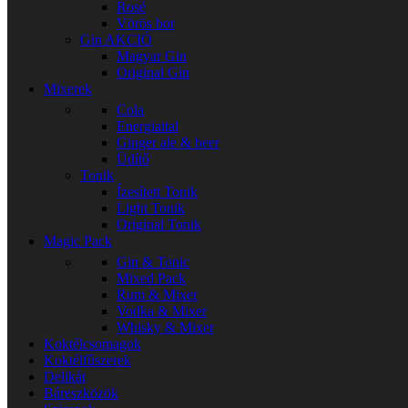
Rosé
Vörös bor
Gin
AKCIÓ
Magyar Gin
Original Gin
Mixerek
Cola
Energiaital
Ginger ale & beer
Üdítő
Tonik
Ízesített Tonik
Light Tonik
Original Tonik
Magic Pack
Gin & Tonic
Mixed Pack
Rum & Mixer
Vodka & Mixer
Whisky & Mixer
Koktélcsomagok
Koktélfűszerek
Delikát
Báreszközök