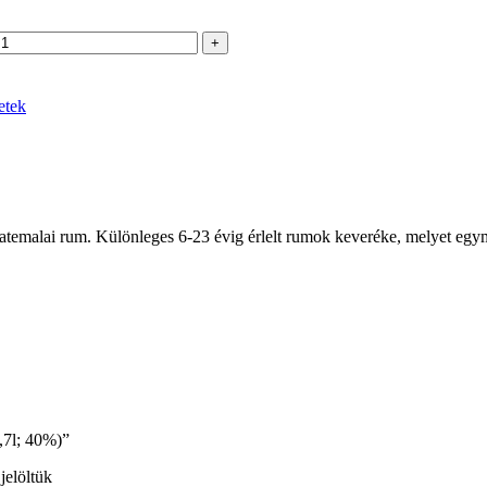
etek
emalai rum. Különleges 6-23 évig érlelt rumok keveréke, melyet egymá
,7l; 40%)”
jelöltük