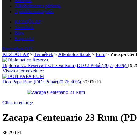
Szirupok
Alkoholmentes párlatok
Ajándékcsomagolás
KEZDŐLAP
Termékek
Blog
Kapcsolat
0
termékek
0
Ft
KEZDŐLAP
>
Termékek
>
Alkoholos Italok
>
Rum
>
Zacapa Cent
Diplomatico Reserva Exclusiva Rum (DD+2 Pohár) (0,7l; 40%)
19.
Vissza a termékekhez
Don Papa Rum (DD+Pohár) (0,7l; 40%)
39.990
Ft
Click to enlarge
Zacapa Centenario 23 Rum (PD
36.290
Ft