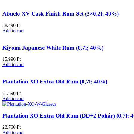
Abuelo XV Cask Finish Rum Set (3×0,2l; 40%)
38.490
Ft
Add to cart
Kiyomi Japanese White Rum (0,7l; 40%)
15.990
Ft
Add to cart
Plantation XO Extra Old Rum (0,7l; 40%)
21.590
Ft
Add to cart
Plantation XO Extra Old Rum (DD+2 Pohár) (0,7l; 
23.790
Ft
Add to cart