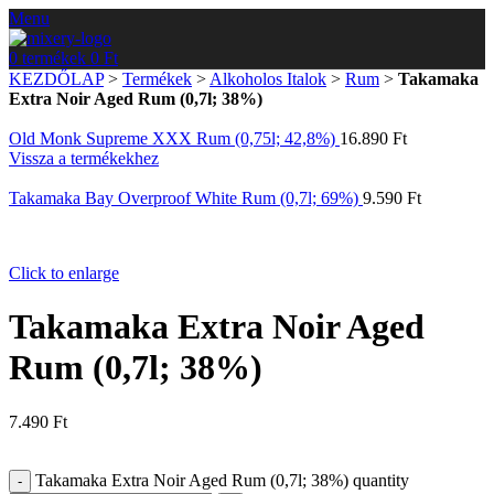
Menu
0
termékek
0
Ft
KEZDŐLAP
>
Termékek
>
Alkoholos Italok
>
Rum
>
Takamaka
Extra Noir Aged Rum (0,7l; 38%)
Old Monk Supreme XXX Rum (0,75l; 42,8%)
16.890
Ft
Vissza a termékekhez
Takamaka Bay Overproof White Rum (0,7l; 69%)
9.590
Ft
Click to enlarge
Takamaka Extra Noir Aged
Rum (0,7l; 38%)
7.490
Ft
Takamaka Extra Noir Aged Rum (0,7l; 38%) quantity