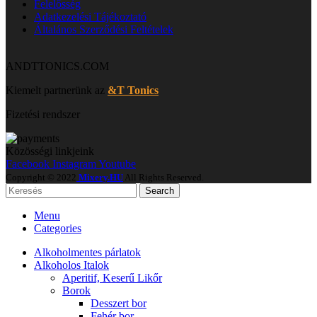
Felelősség
Adatkezelési Tájékoztató
Általános Szerződési Feltételek
ANDTTONICS.COM
Kiemelt partnerünk az
&T Tonics
Fizetési rendszer
Közösségi linkjeink
Facebook
Instagram
Youtube
Copyright © 2022
Mixery.HU
All Rights Reserved.
Search
Menu
Categories
Alkoholmentes párlatok
Alkoholos Italok
Aperitif, Keserű Likőr
Borok
Desszert bor
Fehér bor