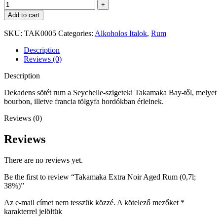
Add to cart
SKU:
TAK0005
Categories:
Alkoholos Italok
,
Rum
Description
Reviews (0)
Description
Dekadens sötét rum a Seychelle-szigeteki Takamaka Bay-től, melyet
bourbon, illetve francia tölgyfa hordókban érlelnek.
Reviews (0)
Reviews
There are no reviews yet.
Be the first to review “Takamaka Extra Noir Aged Rum (0,7l;
38%)”
Az e-mail címet nem tesszük közzé.
A kötelező mezőket
*
karakterrel jelöltük