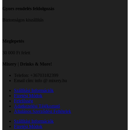
Gyors rendelés feldolgozás
Biztonságos kiszállítás
Meglepetés
30 000 Ft felett
Mixery | Drinks & More!
Telefon: +36703182399
Email cím: info @ mixery.hu
Szállítási Információk
Fizetési Módok
Felelősség
Adatkezelési Tájékoztató
Általános Szerződési Feltételek
Szállítási Információk
Fizetési Módok