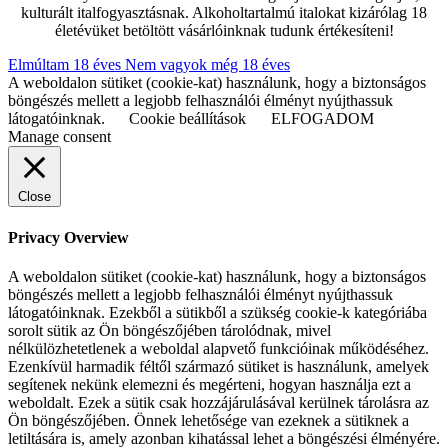
kulturált italfogyasztásnak. Alkoholtartalmú italokat kizárólag 18
életévüket betöltött vásárlóinknak tudunk értékesíteni!
Elmúltam 18 éves
Nem vagyok még 18 éves
A weboldalon sütiket (cookie-kat) használunk, hogy a biztonságos
böngészés mellett a legjobb felhasználói élményt nyújthassuk
látogatóinknak.
Cookie beállítások
ELFOGADOM
Manage consent
Close
Privacy Overview
A weboldalon sütiket (cookie-kat) használunk, hogy a biztonságos
böngészés mellett a legjobb felhasználói élményt nyújthassuk
látogatóinknak. Ezekből a sütikből a szükség cookie-k kategóriába
sorolt sütik az Ön böngészőjében tárolódnak, mivel
nélkülözhetetlenek a weboldal alapvető funkcióinak működéséhez.
Ezenkívül harmadik féltől származó sütiket is használunk, amelyek
segítenek nekünk elemezni és megérteni, hogyan használja ezt a
weboldalt. Ezek a sütik csak hozzájárulásával kerülnek tárolásra az
Ön böngészőjében. Önnek lehetősége van ezeknek a sütiknek a
letiltására is, amely azonban kihatással lehet a böngészési élményére.