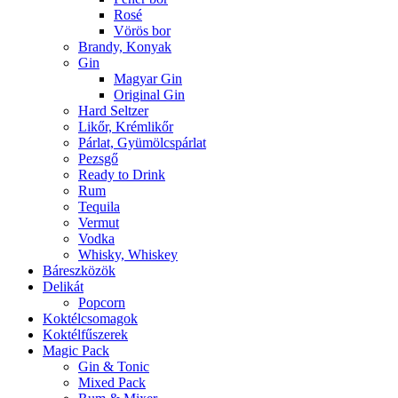
Rosé
Vörös bor
Brandy, Konyak
Gin
Magyar Gin
Original Gin
Hard Seltzer
Likőr, Krémlikőr
Párlat, Gyümölcspárlat
Pezsgő
Ready to Drink
Rum
Tequila
Vermut
Vodka
Whisky, Whiskey
Báreszközök
Delikát
Popcorn
Koktélcsomagok
Koktélfűszerek
Magic Pack
Gin & Tonic
Mixed Pack