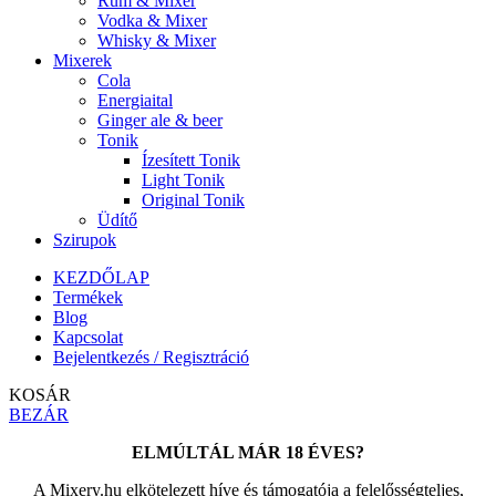
Rum & Mixer
Vodka & Mixer
Whisky & Mixer
Mixerek
Cola
Energiaital
Ginger ale & beer
Tonik
Ízesített Tonik
Light Tonik
Original Tonik
Üdítő
Szirupok
KEZDŐLAP
Termékek
Blog
Kapcsolat
Bejelentkezés / Regisztráció
KOSÁR
BEZÁR
ELMÚLTÁL MÁR 18 ÉVES?
A Mixery.hu elkötelezett híve és támogatója a felelősségteljes,