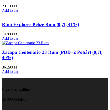
23.190
Ft
Add to cart
Rum Explorer Belize Rum (0,7l; 41%)
14.890
Ft
Add to cart
Zacapa Centenario 23 Rum (PDD+2 Pohár) (0,7l;
40%)
36.290
Ft
Add to cart
Ingyenes szállítás
35 000 Ft felett