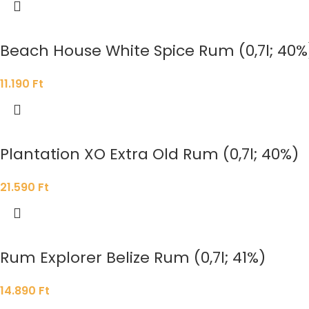
Beach House White Spice Rum (0,7l; 40%
11.190
Ft
Plantation XO Extra Old Rum (0,7l; 40%)
21.590
Ft
Rum Explorer Belize Rum (0,7l; 41%)
14.890
Ft