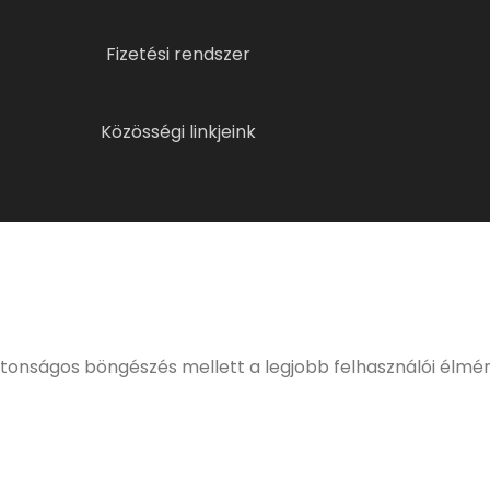
Fizetési rendszer
Közösségi linkjeink
ELMÚLTÁL MÁR 18 ÉVES?
eljes, kulturált italfogyasztásnak. Alkoholtartalmú italo
értékesíteni!
ztonságos böngészés mellett a legjobb felhasználói élmé