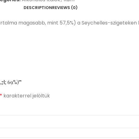
DESCRIPTION
REVIEWS (0)
talma magasabb, mint 57,5%) a Seychelles-szigeteken k
,7l; 69%)”
*
karakterrel jelöltük