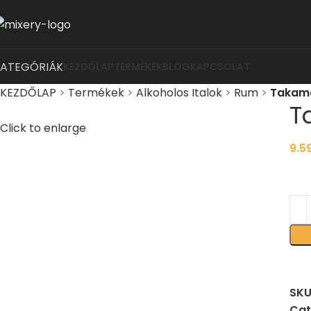
KATEGÓRIÁK
KEZDŐLAP
TERMÉKEK
BLOG
KAPCSOLAT
KEZDŐLAP
>
Termékek
>
Alkoholos Italok
>
Rum
>
Takama
T
Click to enlarge
9.5
SKU
Cat