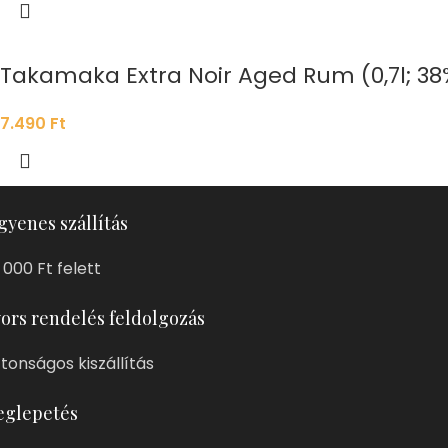
Takamaka Extra Noir Aged Rum (0,7l; 38
7.490
Ft
gyenes szállítás
 000 Ft felett
ors rendelés feldolgozás
ztonságos kiszállítás
glepetés