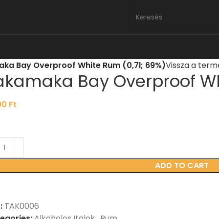
ka Bay Overproof White Rum (0,7l; 69%)
Vissza a ter
akamaka Bay Overproof Whi
90
Ft
ADD TO CART
:
TAK0006
egories:
Alkoholos Italok
,
Rum