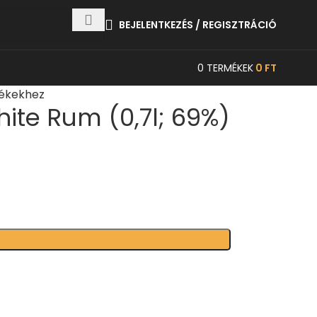
BEJELENTKEZÉS / REGISZTRÁCIÓ
0
TERMÉKEK
0
FT
mékekhez
te Rum (0,7l; 69%)