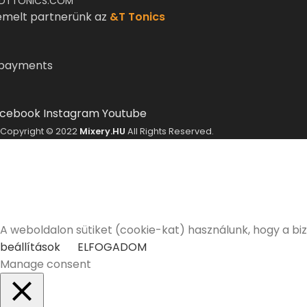
DTTONICS.COM
emelt partnerünk az
&T Tonics
cebook
Instagram
Youtube
Copyright © 2022
Mixery.HU
All Rights Reserved.
A Mixery.hu elkötelezett híve és támogatója a felelősségt
Elmúltam 18 éves
Nem vagyok még 18 éves
A weboldalon sütiket (cookie-kat) használunk, hogy a bi
beállítások
ELFOGADOM
Manage consent