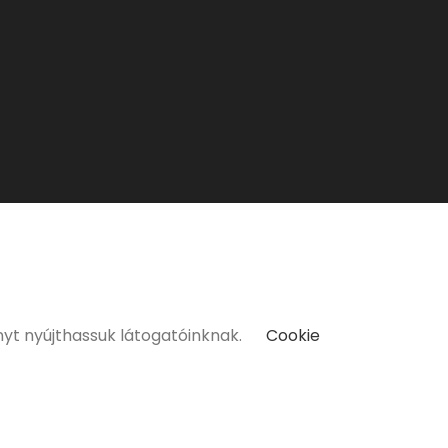
kat kizárólag 18 életévüket betöltött vásárlóinknak tudunk
nyt nyújthassuk látogatóinknak.
Cookie