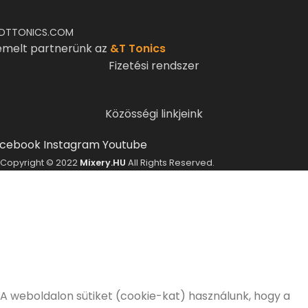
DTTONICS.COM
emelt partnerünk az
&T Tonics
Fizetési rendszer
Közösségi linkjeink
cebook
Instagram
Youtube
Copyright © 2022
Mixery.HU
All Rights Reserved.
ELMÚLTÁL MÁR 18 ÉVES?
A Mixery.hu elkötelezett híve és támogatója a
felelősségteljes, kulturált italfogyasztásnak.
Alkoholtartalmú italokat kizárólag 18 életévüket
betöltött vásárlóinknak tudunk értékesíteni!
Elmúltam 18 éves
Nem vagyok még 18 éves
A weboldalon sütiket (cookie-kat) használunk, hogy a