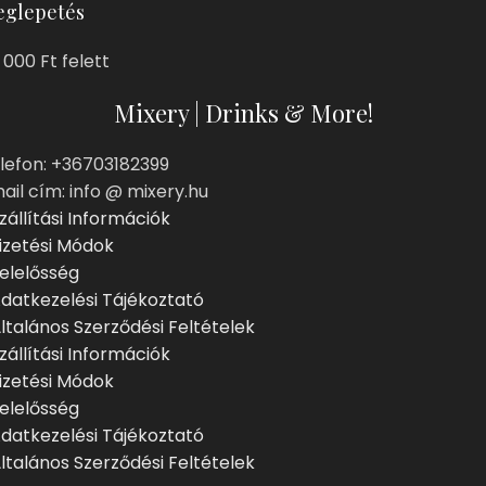
glepetés
 000 Ft felett
Mixery | Drinks & More!
lefon: +36703182399
ail cím: info @ mixery.hu
zállítási Információk
izetési Módok
elelősség
datkezelési Tájékoztató
ltalános Szerződési Feltételek
zállítási Információk
izetési Módok
elelősség
datkezelési Tájékoztató
ltalános Szerződési Feltételek