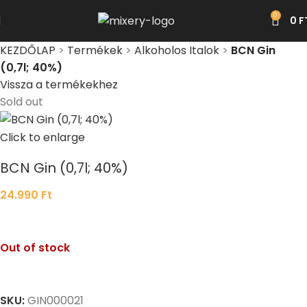
0
0
F
KEZDŐLAP
>
Termékek
>
Alkoholos Italok
>
BCN Gin
(0,7l; 40%)
Vissza a termékekhez
Sold out
Click to enlarge
BCN Gin (0,7l; 40%)
24.990
Ft
Out of stock
SKU:
GIN000021