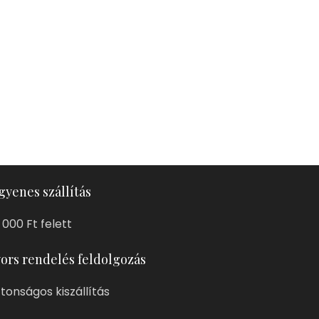
gyenes szállítás
 000 Ft felett
ors rendelés feldolgozás
ztonságos kiszállítás