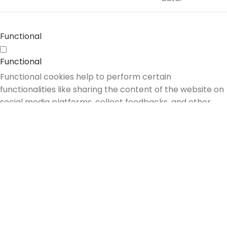
Functional
Functional
Functional cookies help to perform certain
functionalities like sharing the content of the website on
social media platforms, collect feedbacks, and other
third-party features.
Performance
Performance
Performance cookies are used to understand and
analyze the key performance indexes of the website
which helps in delivering a better user experience for
the visitors.
Analytics