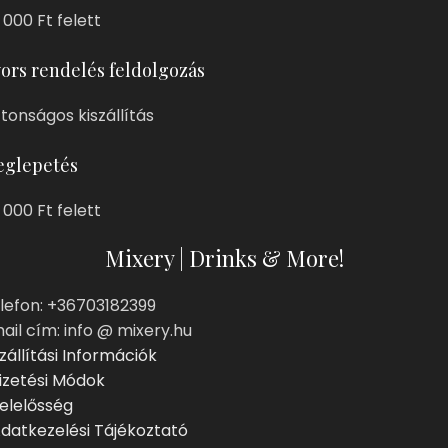
 000 Ft felett
ors rendelés feldolgozás
ztonságos kiszállítás
glepetés
 000 Ft felett
Mixery | Drinks & More!
lefon: +36703182399
ail cím: info @ mixery.hu
zállítási Információk
izetési Módok
elelősség
datkezelési Tájékoztató