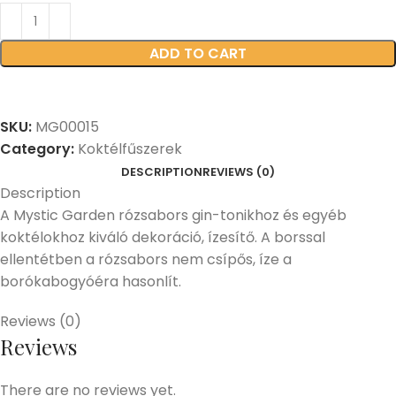
ADD TO CART
SKU:
MG00015
Category:
Koktélfűszerek
DESCRIPTION
REVIEWS (0)
Description
A Mystic Garden rózsabors gin-tonikhoz és egyéb
koktélokhoz kiváló dekoráció, ízesítő. A borssal
ellentétben a rózsabors nem csípős, íze a
borókabogyóéra hasonlít.
Reviews (0)
Reviews
There are no reviews yet.