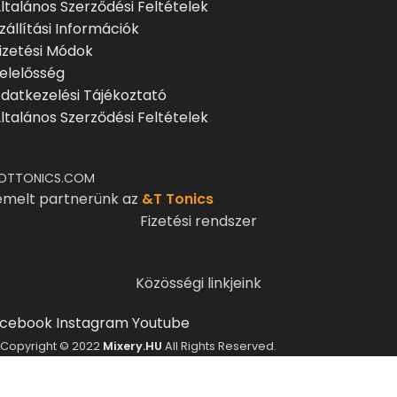
ltalános Szerződési Feltételek
zállítási Információk
izetési Módok
elelősség
datkezelési Tájékoztató
ltalános Szerződési Feltételek
DTTONICS.COM
emelt partnerünk az
&T Tonics
Fizetési rendszer
Közösségi linkjeink
cebook
Instagram
Youtube
Copyright © 2022
Mixery.HU
All Rights Reserved.
ELMÚLTÁL MÁR 18 ÉVES?