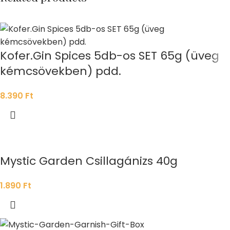
Kofer.Gin Spices 5db-os SET 65g (üveg
kémcsövekben) pdd.
8.390
Ft
Mystic Garden Csillagánizs 40g
1.890
Ft