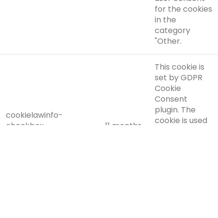
for the cookies
in the
category
"Other.
This cookie is
set by GDPR
Cookie
Consent
plugin. The
cookielawinfo-
cookie is used
checkbox-
11 months
to store the
performance
user consent
for the cookies
in the
category
"Performance".
The cookie is