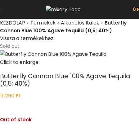
0
KEZDŐLAP
>
Termékek
>
Alkoholos Italok
>
Butterfly
Cannon Blue 100% Agave Tequila (0,5; 40%)
Vissza a termékekhez
Sold out
Click to enlarge
Butterfly Cannon Blue 100% Agave Tequila
(0,5; 40%)
11.290
Ft
Out of stock