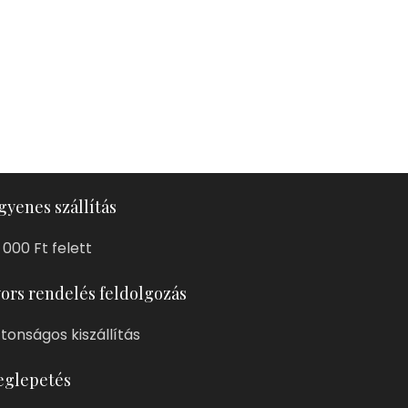
gyenes szállítás
 000 Ft felett
ors rendelés feldolgozás
ztonságos kiszállítás
glepetés