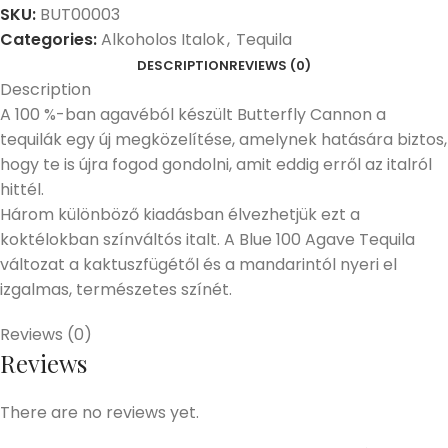
SKU:
BUT00003
Categories:
Alkoholos Italok
,
Tequila
DESCRIPTION
REVIEWS (0)
Description
A 100 %-ban agavéból készült Butterfly Cannon a
tequilák egy új megközelítése, amelynek hatására biztos,
hogy te is újra fogod gondolni, amit eddig erről az italról
hittél.
Három különböző kiadásban élvezhetjük ezt a
koktélokban színváltós italt. A Blue 100 Agave Tequila
változat a kaktuszfügétől és a mandarintól nyeri el
izgalmas, természetes színét.
Reviews (0)
Reviews
There are no reviews yet.