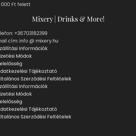
 000 Ft felett
Mixery | Drinks & More!
lefon: +36703182399
ail cím: info @ mixery.hu
zállítási Információk
izetési Módok
elelősség
datkezelési Tájékoztató
ltalános Szerződési Feltételek
zállítási Információk
izetési Módok
elelősség
datkezelési Tájékoztató
ltalános Szerződési Feltételek