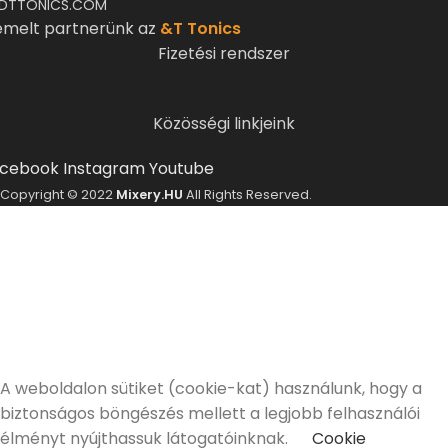
DTTONICS.COM
emelt partnerünk az
&T Tonics
Fizetési rendszer
Közösségi linkjeink
cebook
Instagram
Youtube
Copyright © 2022
Mixery.HU
All Rights Reserved.
ELMÚLTÁL MÁR 18 ÉVES?
A Mixery.hu elkötelezett híve és támogatója a
felelősségteljes, kulturált italfogyasztásnak.
Alkoholtartalmú italokat kizárólag 18 életévüket
betöltött vásárlóinknak tudunk értékesíteni!
Elmúltam 18 éves
Nem vagyok még 18 éves
A weboldalon sütiket (cookie-kat) használunk, hogy a
biztonságos böngészés mellett a legjobb felhasználói
élményt nyújthassuk látogatóinknak.
Cookie