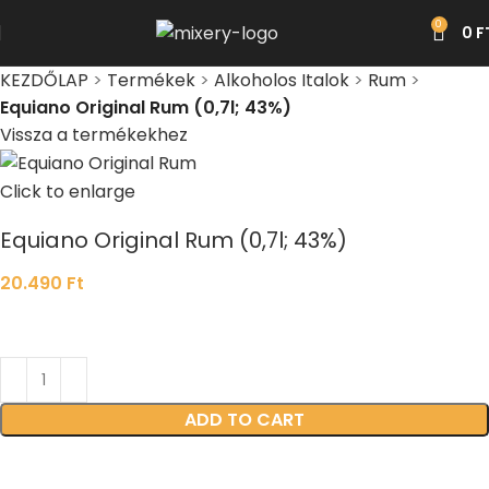
0
0
F
KEZDŐLAP
>
Termékek
>
Alkoholos Italok
>
Rum
>
Equiano Original Rum (0,7l; 43%)
Vissza a termékekhez
Click to enlarge
Equiano Original Rum (0,7l; 43%)
20.490
Ft
ADD TO CART