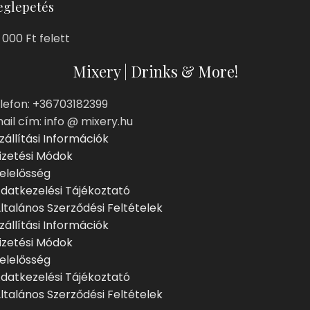
glepetés
 000 Ft felett
Mixery | Drinks & More!
lefon: +36703182399
ail cím: info @ mixery.hu
zállítási Információk
izetési Módok
elelősség
datkezelési Tájékoztató
ltalános Szerződési Feltételek
zállítási Információk
izetési Módok
elelősség
datkezelési Tájékoztató
ltalános Szerződési Feltételek