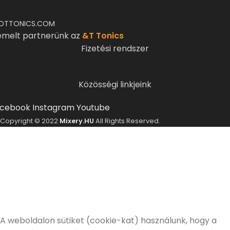
DTTONICS.COM
emelt partnerünk az
&T Tonics
Fizetési rendszer
Közösségi linkjeink
cebook
Instagram
Youtube
Copyright © 2022
Mixery.HU
All Rights Reserved.
ELMÚLTÁL MÁR 18 ÉVES?
A Mixery.hu elkötelezett híve és támogatója a
felelősségteljes, kulturált italfogyasztásnak.
Alkoholtartalmú italokat kizárólag 18 életévüket
betöltött vásárlóinknak tudunk értékesíteni!
Elmúltam 18 éves
Nem vagyok még 18 éves
A weboldalon sütiket (cookie-kat) használunk, hogy a