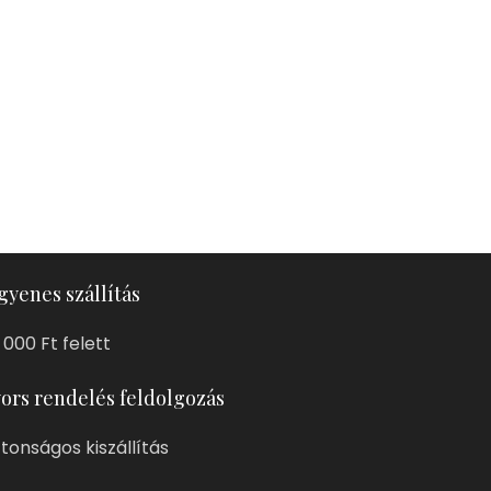
gyenes szállítás
 000 Ft felett
ors rendelés feldolgozás
ztonságos kiszállítás