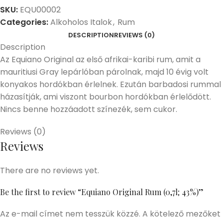
SKU:
EQU00002
Categories:
Alkoholos Italok
,
Rum
DESCRIPTION
REVIEWS (0)
Description
Az Equiano Original az első afrikai-karibi rum, amit a
mauritiusi Gray lepárlóban párolnak, majd 10 évig volt
konyakos hordókban érlelnek. Ezután barbadosi rummal
házasítják, ami viszont bourbon hordókban érlelődött.
Nincs benne hozzáadott színezék, sem cukor.
Reviews (0)
Reviews
There are no reviews yet.
Be the first to review “Equiano Original Rum (0,7l; 43%)”
Az e-mail címet nem tesszük közzé.
A kötelező mezőket