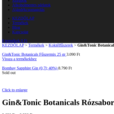
Szirupok
Alkoholmentes párlatok
Ajándékcsomagolás
KEZDŐLAP
Termékek
Blog
Kapcsolat
0
termékek
0
Ft
KEZDŐLAP
>
Termékek
>
Koktélfűszerek
>
Gin&Tonic Botanical
Gin&Tonic Botanicals Fűszermix 25 gr
3.090
Ft
Vissza a termékekhez
Bombay Sapphire Gin (0,7l; 40%)
8.790
Ft
Sold out
Click to enlarge
Gin&Tonic Botanicals Rózsabor