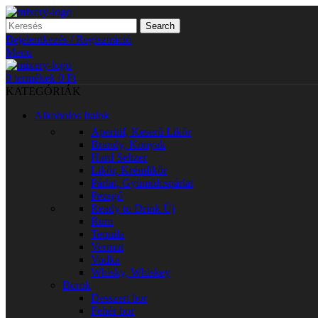
Search
Bejelentkezés / Regisztráció
Menu
0
termékek
0
Ft
KATEGÓRIÁK
Alkoholos Italok
Aperitif, Keserű Likőr
Brandy, Konyak
Hard Seltzer
Likőr, Krémlikőr
Párlat, Gyümölcspárlat
Pezsgő
Ready to Drink
Új
Rum
Tequila
Vermut
Vodka
Whisky, Whiskey
Borok
Desszert bor
Fehér bor