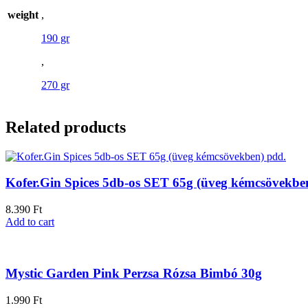
weight
,
190 gr
,
270 gr
Related products
Kofer.Gin Spices 5db-os SET 65g (üveg kémcsövekbe
8.390
Ft
Add to cart
Mystic Garden Pink Perzsa Rózsa Bimbó 30g
1.990
Ft