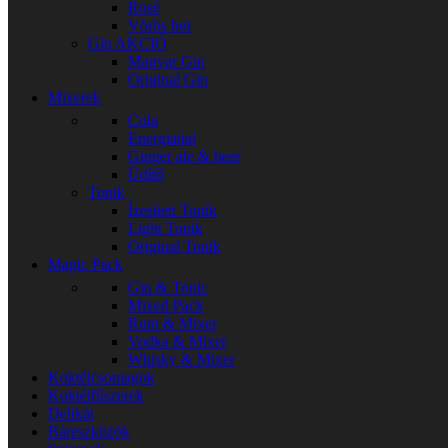
Rosé
Vörös bor
Gin
AKCIÓ
Magyar Gin
Original Gin
Mixerek
Cola
Energiaital
Ginger ale & beer
Üdítő
Tonik
Ízesített Tonik
Light Tonik
Original Tonik
Magic Pack
Gin & Tonic
Mixed Pack
Rum & Mixer
Vodka & Mixer
Whisky & Mixer
Koktélcsomagok
Koktélfűszerek
Delikát
Báreszközök