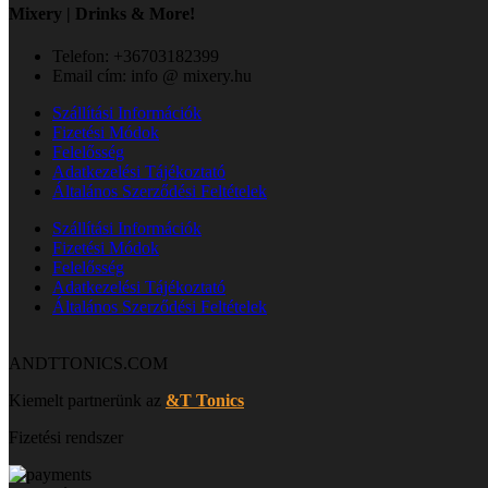
Mixery | Drinks & More!
Telefon: +36703182399
Email cím: info @ mixery.hu
Szállítási Információk
Fizetési Módok
Felelősség
Adatkezelési Tájékoztató
Általános Szerződési Feltételek
Szállítási Információk
Fizetési Módok
Felelősség
Adatkezelési Tájékoztató
Általános Szerződési Feltételek
ANDTTONICS.COM
Kiemelt partnerünk az
&T Tonics
Fizetési rendszer