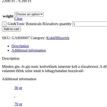
2.690
Ft
–
9.390
Ft
weight
Clear
Gin&Tonic Botanicals Rózsabors quantity
Add to cart
SKU:
GAR00007
Category:
Koktélfűszerek
Description
Additional information
Description
Minden gin- és gin tonic kedvelőnek ismernie kell a rózsaborsot. A dé
valamint élénk színe miatt is kihagyhatatlan hozzávaló
Additional information
30 gr
,
70 gr