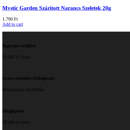
Mystic Garden Szárított Narancs Szeletek 20g
1.790
Ft
Add to cart
Ingyenes szállítás
35 000 Ft felett
Gyors rendelés feldolgozás
Biztonságos kiszállítás
Meglepetés
30 000 Ft felett