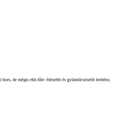
pi bors, de mégis elüt tőle: édesebb és gyümölcsösebb beütése,