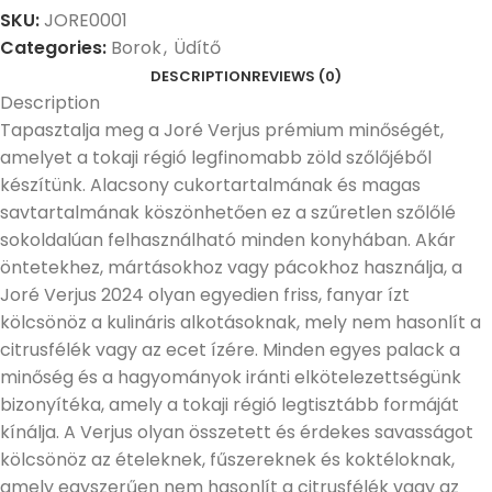
SKU:
JORE0001
Categories:
Borok
,
Üdítő
DESCRIPTION
REVIEWS (0)
Description
Tapasztalja meg a Joré Verjus prémium minőségét,
amelyet a tokaji régió legfinomabb zöld szőlőjéből
készítünk. Alacsony cukortartalmának és magas
savtartalmának köszönhetően ez a szűretlen szőlőlé
sokoldalúan felhasználható minden konyhában. Akár
öntetekhez, mártásokhoz vagy pácokhoz használja, a
Joré Verjus 2024 olyan egyedien friss, fanyar ízt
kölcsönöz a kulináris alkotásoknak, mely nem hasonlít a
citrusfélék vagy az ecet ízére. Minden egyes palack a
minőség és a hagyományok iránti elkötelezettségünk
bizonyítéka, amely a tokaji régió legtisztább formáját
kínálja. A Verjus olyan összetett és érdekes savasságot
kölcsönöz az ételeknek, fűszereknek és koktéloknak,
amely egyszerűen nem hasonlít a citrusfélék vagy az