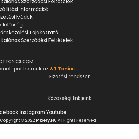
ltalános Szerződési Feltételek
zállítási Információk
izetési Módok
elelősség
datkezelési Tájékoztató
ltalános Szerződési Feltételek
DTTONICS.COM
emelt partnerünk az
&T Tonics
Fizetési rendszer
Közösségi linkjeink
cebook
Instagram
Youtube
Copyright © 2022
Mixery.HU
All Rights Reserved.
ELMÚLTÁL MÁR 18 ÉVES?