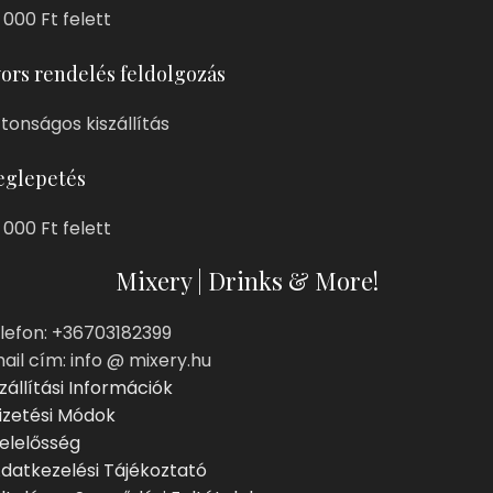
 000 Ft felett
ors rendelés feldolgozás
ztonságos kiszállítás
glepetés
 000 Ft felett
Mixery | Drinks & More!
lefon: +36703182399
ail cím: info @ mixery.hu
zállítási Információk
izetési Módok
elelősség
datkezelési Tájékoztató