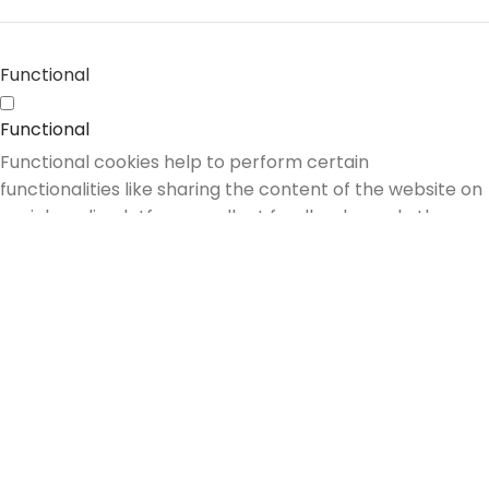
Functional
Functional
Functional cookies help to perform certain
functionalities like sharing the content of the website on
social media platforms, collect feedbacks, and other
third-party features.
Performance
Performance
Performance cookies are used to understand and
analyze the key performance indexes of the website
which helps in delivering a better user experience for
the visitors.
Analytics