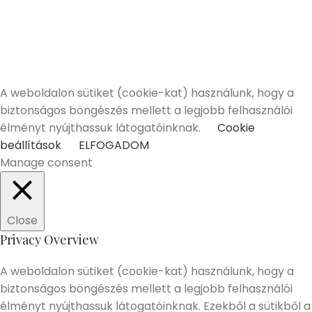
A Mixery.hu elkötelezett híve és támogatója a
felelősségteljes, kulturált italfogyasztásnak.
Alkoholtartalmú italokat kizárólag 18 életévüket
betöltött vásárlóinknak tudunk értékesíteni!
Elmúltam 18 éves
Nem vagyok még 18 éves
A weboldalon sütiket (cookie-kat) használunk, hogy a
biztonságos böngészés mellett a legjobb felhasználói
élményt nyújthassuk látogatóinknak.
Cookie
beállítások
ELFOGADOM
Manage consent
Close
Privacy Overview
A weboldalon sütiket (cookie-kat) használunk, hogy a
biztonságos böngészés mellett a legjobb felhasználói
élményt nyújthassuk látogatóinknak. Ezekből a sütikből a