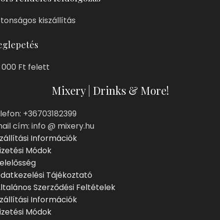
ztonságos kiszállítás
glepetés
 000 Ft felett
Mixery | Drinks & More!
lefon: +36703182399
ail cím: info @ mixery.hu
zállítási Információk
izetési Módok
elelősség
datkezelési Tájékoztató
ltalános Szerződési Feltételek
zállítási Információk
izetési Módok