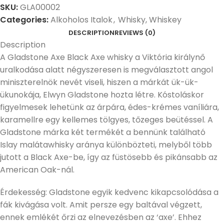
SKU:
GLA00002
Categories:
Alkoholos Italok
,
Whisky, Whiskey
DESCRIPTION
REVIEWS (0)
Description
A Gladstone Axe Black Axe whisky a Viktória királynő
uralkodása alatt négyszeresen is megválasztott angol
miniszterelnök nevét viseli, hiszen a márkát ük-ük-
ükunokája, Elwyn Gladstone hozta létre. Kóstoláskor
figyelmesek lehetünk az árpára, édes-krémes vaníliára,
karamellre egy kellemes tölgyes, tőzeges beütéssel. A
Gladstone márka két termékét a bennünk található
Islay malátawhisky aránya különbözteti, melyből több
jutott a Black Axe-be, így az füstösebb és pikánsabb az
American Oak-nál.
Érdekesség: Gladstone egyik kedvenc kikapcsolódása a
fák kivágása volt. Amit persze egy baltával végzett,
ennek emlékét őrzi az elnevezésben az ‘axe’. Ehhez