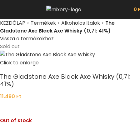
0
KEZDŐLAP
>
Termékek
>
Alkoholos Italok
>
The
Gladstone Axe Black Axe Whisky (0,7l; 41%)
Vissza a termékekhez
Sold out
Click to enlarge
The Gladstone Axe Black Axe Whisky (0,7l;
41%)
11.490
Ft
Out of stock