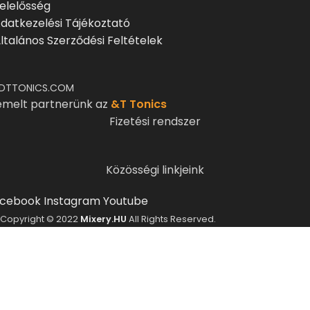
elelősség
datkezelési Tájékoztató
ltalános Szerződési Feltételek
DTTONICS.COM
emelt partnerünk az
&T Tonics
Fizetési rendszer
Közösségi linkjeink
cebook
Instagram
Youtube
Copyright © 2022
Mixery.HU
All Rights Reserved.
ELMÚLTÁL MÁR 18 ÉVES?
A Mixery.hu elkötelezett híve és támogatója a
felelősségteljes, kulturált italfogyasztásnak.
Alkoholtartalmú italokat kizárólag 18 életévüket