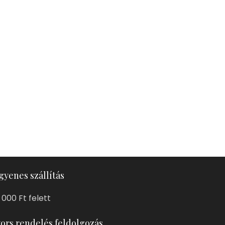
gyenes szállítás
 000 Ft felett
ors rendelés feldolgozás