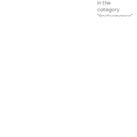
in the
category
"Performance".
The cookie is
set by the
GDPR Cookie
Consent plugin
and is used to
store whether
viewed_cookie_policy
11 months
or not user has
consented to
the use of
cookies. It
does not store
any personal
data.
Functional