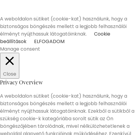
betöltött vásárlóinknak tudunk értékesíteni!
Elmúltam 18 éves
Nem vagyok még 18 éves
A weboldalon sütiket (cookie-kat) használunk, hogy a
biztonságos böngészés mellett a legjobb felhasználói
élményt nyújthassuk látogatóinknak.
Cookie
beállítások
ELFOGADOM
Manage consent
Close
Privacy Overview
A weboldalon sütiket (cookie-kat) használunk, hogy a
biztonságos böngészés mellett a legjobb felhasználói
élményt nyújthassuk látogatóinknak. Ezekből a sütikből a
szükség cookie-k kategóriába sorolt sütik az Ön
böngészőjében tárolódnak, mivel nélkülözhetetlenek a
weboldal alapvető funkcióinak működéséhez. Ezenkívül