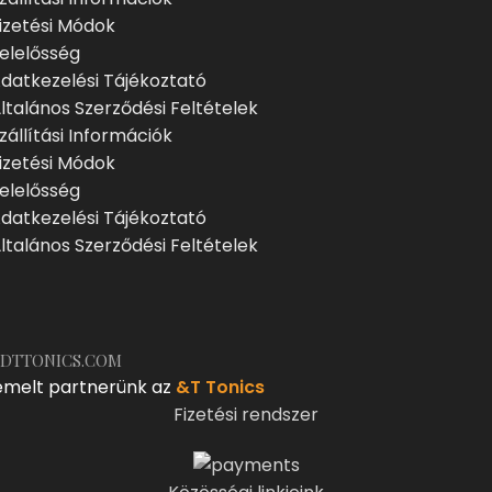
izetési Módok
elelősség
datkezelési Tájékoztató
ltalános Szerződési Feltételek
zállítási Információk
izetési Módok
elelősség
datkezelési Tájékoztató
ltalános Szerződési Feltételek
DTTONICS.COM
emelt partnerünk az
&T Tonics
Fizetési rendszer