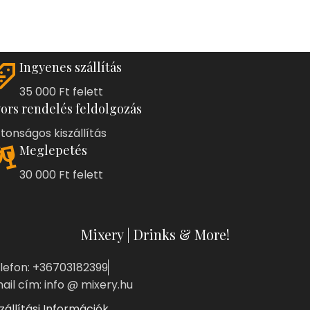
Ingyenes szállítás
35 000 Ft felett
ors rendelés feldolgozás
ztonságos kiszállítás
Meglepetés
30 000 Ft felett
Mixery | Drinks & More!
lefon: +36703182399
ail cím: info @ mixery.hu
zállítási Információk