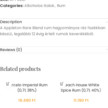
Categories:
Alkoholos Italok
,
Rum
Description
A Appleton Rare Blend rum hagyományos réz fazékban
készül., legalább 12 évig érlelt rumok keverékéből.
Reviews (0)
Related products
Barcelo Imperial Rum
Beach House White
(0,7l; 38%)
Spice Rum (0,7l; 40%)
16.490
Ft
11.190
Ft