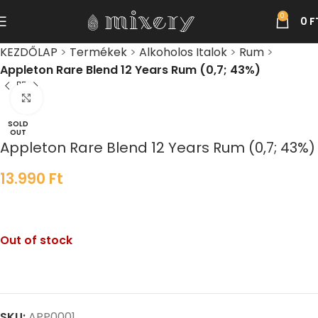
0
0
F
KEZDŐLAP
>
Termékek
>
Alkoholos Italok
>
Rum
>
Appleton Rare Blend 12 Years Rum (0,7; 43%)
Click to enlarge
SOLD
OUT
Appleton Rare Blend 12 Years Rum (0,7; 43%)
13.990
Ft
Out of stock
SKU:
APP0001