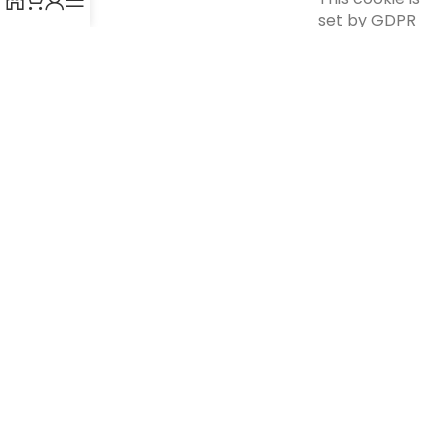
set by GDPR
Cookie
Consent
plugin. The
cookielawinfo-
cookie is used
11 months
checkbox-others
to store the
user consent
for the cookies
in the
category
"Other.
This cookie is
set by GDPR
Cookie
Consent
plugin. The
cookielawinfo-
cookie is used
checkbox-
11 months
to store the
performance
user consent