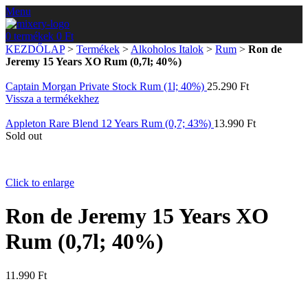
Menu
0
termékek
0
Ft
KEZDŐLAP
>
Termékek
>
Alkoholos Italok
>
Rum
>
Ron de
Jeremy 15 Years XO Rum (0,7l; 40%)
Captain Morgan Private Stock Rum (1l; 40%)
25.290
Ft
Vissza a termékekhez
Appleton Rare Blend 12 Years Rum (0,7; 43%)
13.990
Ft
Sold out
Click to enlarge
Ron de Jeremy 15 Years XO
Rum (0,7l; 40%)
11.990
Ft