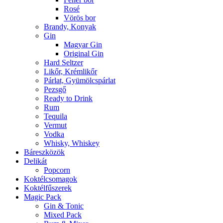
Rosé
Vörös bor
Brandy, Konyak
Gin
Magyar Gin
Original Gin
Hard Seltzer
Likőr, Krémlikőr
Párlat, Gyümölcspárlat
Pezsgő
Ready to Drink
Rum
Tequila
Vermut
Vodka
Whisky, Whiskey
Báreszközök
Delikát
Popcorn
Koktélcsomagok
Koktélfűszerek
Magic Pack
Gin & Tonic
Mixed Pack