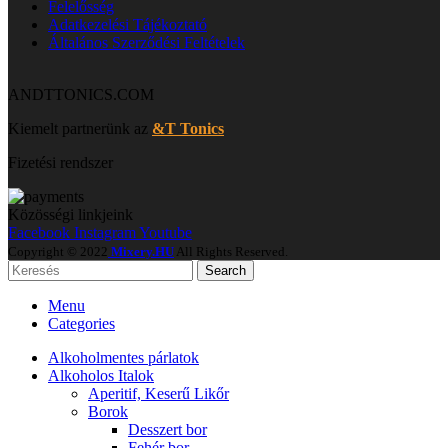
Felelősség
Adatkezelési Tájékoztató
Általános Szerződési Feltételek
ANDTTONICS.COM
Kiemelt partnerünk az
&T Tonics
Fizetési rendszer
Közösségi linkjeink
Facebook
Instagram
Youtube
Copyright © 2022
Mixery.HU
All Rights Reserved.
Search
Menu
Categories
Alkoholmentes párlatok
Alkoholos Italok
Aperitif, Keserű Likőr
Borok
Desszert bor
Fehér bor