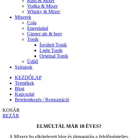
Rum & Mixer
Vodka & Mixer
Whisky & Mixer
Mixerek
Cola
Energiaital
Ginger ale & beer
Tonik
Ízesített Tonik
Light Tonik
Original Tonik
Üdítő
Szirupok
KEZDŐLAP
Termékek
Blog
Kapcsolat
Bejelentkezés / Regisztráció
KOSÁR
BEZÁR
ELMÚLTÁL MÁR 18 ÉVES?
A Mixery.hu elkötelezett híve és támogatója a felelősségteljes,