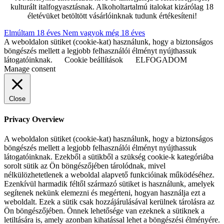
kulturált italfogyasztásnak. Alkoholtartalmú italokat kizárólag 18
életévüket betöltött vásárlóinknak tudunk értékesíteni!
Elmúltam 18 éves
Nem vagyok még 18 éves
A weboldalon sütiket (cookie-kat) használunk, hogy a biztonságos
böngészés mellett a legjobb felhasználói élményt nyújthassuk
látogatóinknak.
Cookie beállítások
ELFOGADOM
Manage consent
Close
Privacy Overview
A weboldalon sütiket (cookie-kat) használunk, hogy a biztonságos
böngészés mellett a legjobb felhasználói élményt nyújthassuk
látogatóinknak. Ezekből a sütikből a szükség cookie-k kategóriába
sorolt sütik az Ön böngészőjében tárolódnak, mivel
nélkülözhetetlenek a weboldal alapvető funkcióinak működéséhez.
Ezenkívül harmadik féltől származó sütiket is használunk, amelyek
segítenek nekünk elemezni és megérteni, hogyan használja ezt a
weboldalt. Ezek a sütik csak hozzájárulásával kerülnek tárolásra az
Ön böngészőjében. Önnek lehetősége van ezeknek a sütiknek a
letiltására is, amely azonban kihatással lehet a böngészési élményére.