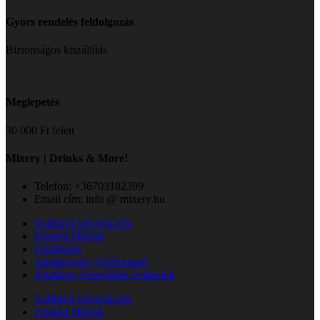
Gyors rendelés feldolgozás
Biztonságos kiszállítás
Meglepetés
30 000 Ft felett
Mixery | Drinks & More!
Telefon: +36703182399
Email cím: info @ mixery.hu
Szállítási Információk
Fizetési Módok
Felelősség
Adatkezelési Tájékoztató
Általános Szerződési Feltételek
Szállítási Információk
Fizetési Módok