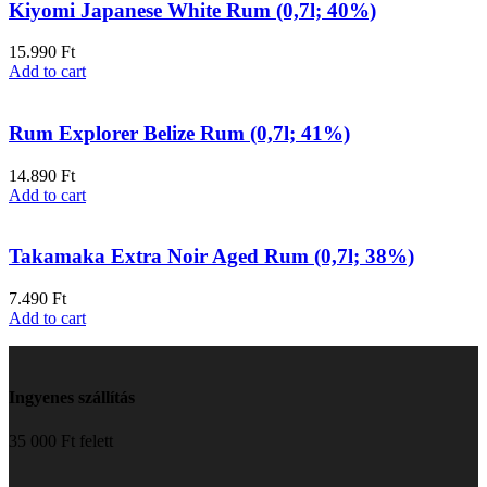
Kiyomi Japanese White Rum (0,7l; 40%)
15.990
Ft
Add to cart
Rum Explorer Belize Rum (0,7l; 41%)
14.890
Ft
Add to cart
Takamaka Extra Noir Aged Rum (0,7l; 38%)
7.490
Ft
Add to cart
Ingyenes szállítás
35 000 Ft felett