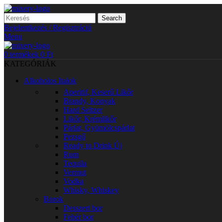
Search
Bejelentkezés / Regisztráció
Menu
0
termékek
0
Ft
KATEGÓRIÁK
Alkoholos Italok
Aperitif, Keserű Likőr
Brandy, Konyak
Hard Seltzer
Likőr, Krémlikőr
Párlat, Gyümölcspárlat
Pezsgő
Ready to Drink
Új
Rum
Tequila
Vermut
Vodka
Whisky, Whiskey
Borok
Desszert bor
Fehér bor