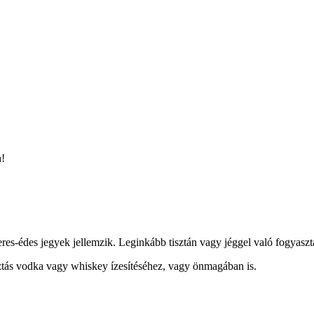
n!
es-édes jegyek jellemzik. Leginkább tisztán vagy jéggel való fogyasztá
ztás vodka vagy whiskey ízesítéséhez, vagy önmagában is.