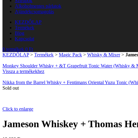
Szirupok
Alkoholmentes párlatok
Ajándékcsomagolás
KEZDŐLAP
Termékek
Blog
Kapcsolat
0
termékek
0
Ft
KEZDŐLAP
>
Termékek
>
Magic Pack
>
Whisky & Mixer
>
James
Monkey Shoulder Whisky + &T Grapefruit Tonic Water (Whisky & 
Vissza a termékekhez
Nikka from the Barrel Whisky + Fentimans Oriental Yuzu Tonic (W
Sold out
Click to enlarge
Jameson Whiskey + Thomas Hen