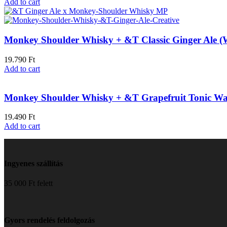
Add to cart
Monkey Shoulder Whisky + &T Classic Ginger Ale (
19.790
Ft
Add to cart
Monkey Shoulder Whisky + &T Grapefruit Tonic Wa
19.490
Ft
Add to cart
Ingyenes szállítás
35 000 Ft felett
Gyors rendelés feldolgozás