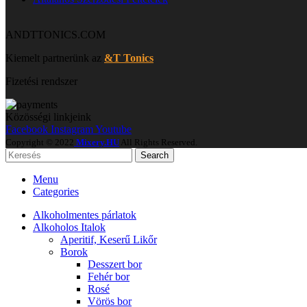
ANDTTONICS.COM
Kiemelt partnerünk az
&T Tonics
Fizetési rendszer
Közösségi linkjeink
Facebook
Instagram
Youtube
Copyright © 2022
Mixery.HU
All Rights Reserved.
Search
Menu
Categories
Alkoholmentes párlatok
Alkoholos Italok
Aperitif, Keserű Likőr
Borok
Desszert bor
Fehér bor
Rosé
Vörös bor