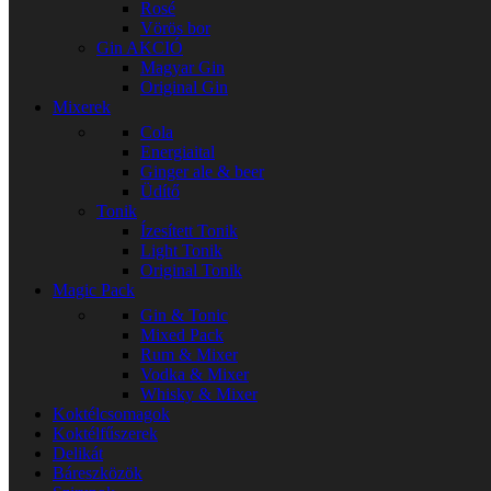
Rosé
Vörös bor
Gin
AKCIÓ
Magyar Gin
Original Gin
Mixerek
Cola
Energiaital
Ginger ale & beer
Üdítő
Tonik
Ízesített Tonik
Light Tonik
Original Tonik
Magic Pack
Gin & Tonic
Mixed Pack
Rum & Mixer
Vodka & Mixer
Whisky & Mixer
Koktélcsomagok
Koktélfűszerek
Delikát
Báreszközök