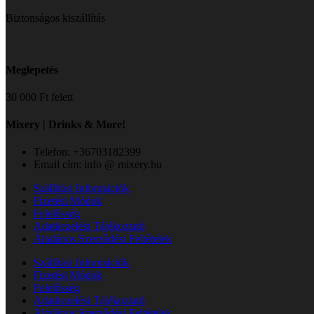
Biztonságos kiszállítás
Meglepetés
30 000 Ft felett
Mixery | Drinks & More!
Telefon: +36703182399
Email cím: info @ mixery.hu
Szállítási Információk
Fizetési Módok
Felelősség
Adatkezelési Tájékoztató
Általános Szerződési Feltételek
Szállítási Információk
Fizetési Módok
Felelősség
Adatkezelési Tájékoztató
Általános Szerződési Feltételek