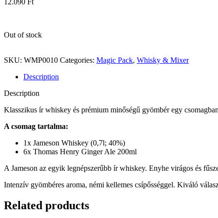
12.090
Ft
Out of stock
SKU:
WMP0010
Categories:
Magic Pack
,
Whisky & Mixer
Description
Description
Klasszikus ír whiskey és prémium minőségű gyömbér egy csomagba
A csomag tartalma:
1x Jameson Whiskey (0,7l; 40%)
6x Thomas Henry Ginger Ale 200ml
A Jameson az egyik legnépszerűbb ír whiskey. Enyhe virágos és fűszer
Intenzív gyömbéres aroma, némi kellemes csípősséggel. Kiváló válas
Related products