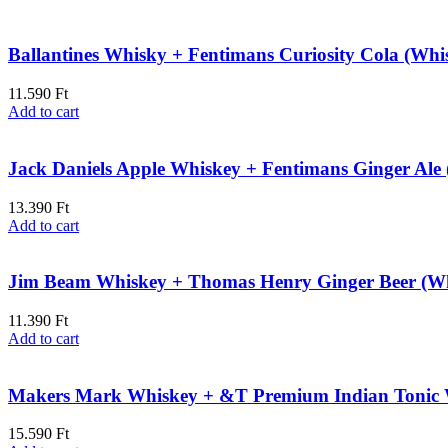
Ballantines Whisky + Fentimans Curiosity Cola (Wh
11.590
Ft
Add to cart
Jack Daniels Apple Whiskey + Fentimans Ginger Ale
13.390
Ft
Add to cart
Jim Beam Whiskey + Thomas Henry Ginger Beer (W
11.390
Ft
Add to cart
Makers Mark Whiskey + &T Premium Indian Tonic 
15.590
Ft