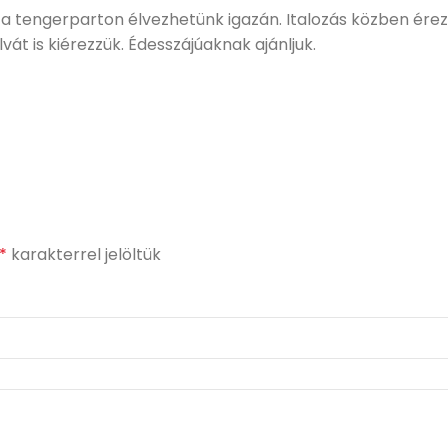
 a tengerparton élvezhetünk igazán. Italozás közben ér
lvát is kiérezzük. Édesszájúaknak ajánljuk.
*
karakterrel jelöltük