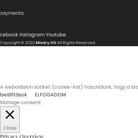
cebook
Instagram
Youtube
Copyright © 2022
Mixery.HU
All Rights Reserved.
A Mixery.hu elkötelezett híve és támogatója a felelősségt
Elmúltam 18 éves
Nem vagyok még 18 éves
A weboldalon sütiket (cookie-kat) használunk, hogy a bi
beállítások
ELFOGADOM
Manage consent
Close
Privacy Overview