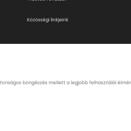
Közösségi linkjeink
ELMÚLTÁL MÁR 18 ÉVES?
eljes, kulturált italfogyasztásnak. Alkoholtartalmú italo
értékesíteni!
ztonságos böngészés mellett a legjobb felhasználói élmé