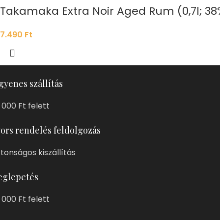
Takamaka Extra Noir Aged Rum (0,7l; 38
7.490
Ft
gyenes szállítás
 000 Ft felett
ors rendelés feldolgozás
ztonságos kiszállítás
glepetés
 000 Ft felett