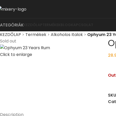
KATEGÓRIÁK
KEZDŐLAP
TERMÉKEK
BLOG
KAPCSOLAT
KEZDŐLAP
>
Termékek
>
Alkoholos Italok
>
Ophyum 23 Ye
O
Sold out
Click to enlarge
28.
Out
SKU
Cat
Description