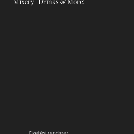
Mixery | Drinks & More!
Fizetési rendszer