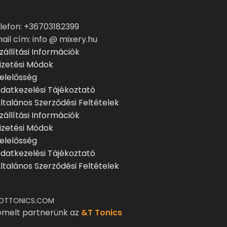
lefon: +36703182399
ail cím: info @ mixery.hu
zállítási Információk
izetési Módok
elelősség
datkezelési Tájékoztató
ltalános Szerződési Feltételek
zállítási Információk
izetési Módok
elelősség
datkezelési Tájékoztató
ltalános Szerződési Feltételek
DTTONICS.COM
emelt partnerünk az
&T Tonics