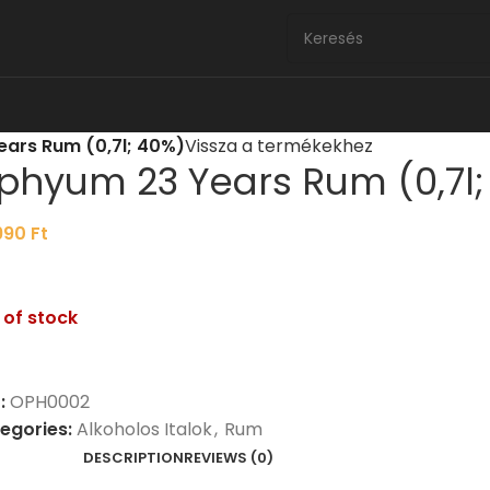
ars Rum (0,7l; 40%)
Vissza a termékekhez
phyum 23 Years Rum (0,7l;
990
Ft
 of stock
:
OPH0002
egories:
Alkoholos Italok
,
Rum
DESCRIPTION
REVIEWS (0)