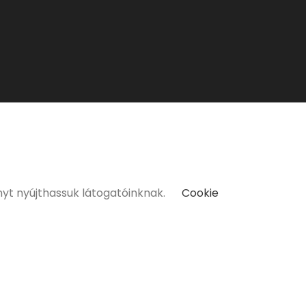
kat kizárólag 18 életévüket betöltött vásárlóinknak tudunk
nyt nyújthassuk látogatóinknak.
Cookie